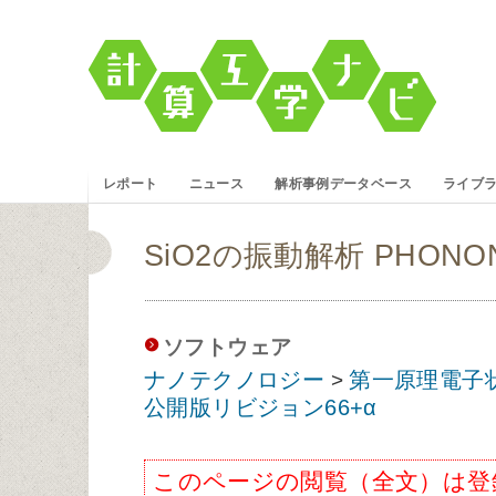
レポート
ニュース
解析事例データベース
ライブ
SiO2の振動解析 PHONON
ソフトウェア
ナノテクノロジー
第一原理電子
>
公開版リビジョン66+α
このページの閲覧（全文）は登