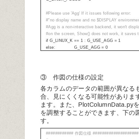
#Please use 'Agg' If it issues following error:
#"no display name and no $DISPLAY environme
#Agg is a non-interactive backend, it won't displ
#on the screen, Show() does not work, it saves to
if G_LINUX_K == 1 : G_USE_AGG = 1
else: G_USE_AGG = 0
③ 作図の仕様の設定
各カラムのデータの範囲が異なる
合、見にくくなる可能性がありま
ます。また、PlotColumnData
を調整することができます、下の
す。
############ 作図仕様 ####################