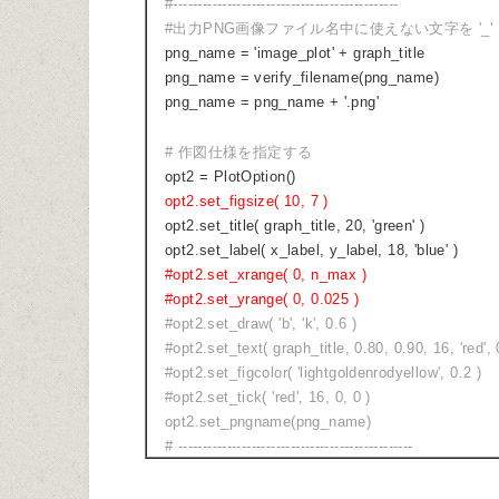
#----------------------------------------------
#出力PNG画像ファイル名中に使えない文字を '_'
png_name = 'image_plot' + graph_title
png_name = verify_filename(png_name)
png_name = png_name + '.png'
# 作図仕様を指定する
opt2 = PlotOption()
opt2.set_figsize( 10, 7 )
opt2.set_title( graph_title, 20, 'green' )
opt2.set_label( x_label, y_label, 18, 'blue' )
#opt2.set_xrange( 0, n_max )
#opt2.set_yrange( 0, 0.025 )
#opt2.set_draw( 'b', 'k', 0.6 )
#opt2.set_text( graph_title, 0.80, 0.90, 16, 'red', 
#opt2.set_figcolor( 'lightgoldenrodyellow', 0.2 )
#opt2.set_tick( 'red', 16, 0, 0 )
opt2.set_pngname(png_name)
# ------------------------------------------------