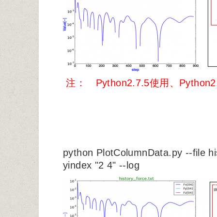
注： Python2.7.5使用、Python
python PlotColumnData.py --file hi
yindex "2 4" --log