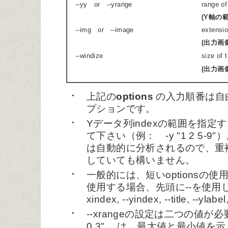
--yy or --yrange
range of
(Y軸の
--img or --image
extensi
(出力画
--windize
size of 
(出力画
上記の
options
の入力順番は自由
プションです。
Yデータ列indexの範囲を指定
て下さい（例： -y "1 2 5-9
は自動的に分析されるので、重
していても構いません。
一般的には、短いoptionsの使用
使用する場合、先頭に--を使用して下
xindex, --yindex, --title, --ylab
--xrangeの設定は二つの値が必要で
0.3" は、最大値と最小値を