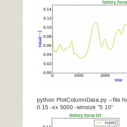
python PlotColumnData.py --file his
0.15 -xx 5000 -winsize "5 10"