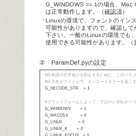
G_WINDOWS == 1の場合、M
は正常動作します。（
確認済
）
Linuxの環境で、フォントのイ
可能性がありますので、確認して
下さい。一般のLinuxの環境でも、『
使用できる可能性があります。（
② ParamDef.pyの設定
#日本語の文字化けを防止するために、このパラメ
#出力先がファイルで、エンコードエラーを起こ
G_DECODE_STR = 1
#プラットフォームによって、下記のいずれか一
G_WINDOWS = 1
G_MACOSX = 0
G_LINUX = 0
G_LINUX_K = 0
G_LINUX_FOCUS = 0