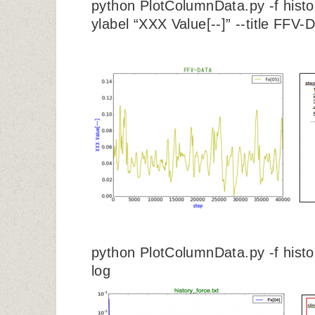
python PlotColumnData.py -f histor
ylabel “XXX Value[--]” --title FFV-
python PlotColumnData.py -f histor
log