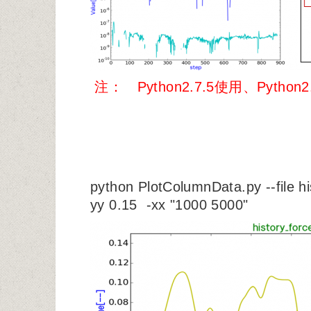
注： Python2.7.5使用、Python
python PlotColumnData.py --file hi
yy 0.15 -xx "1000 5000"