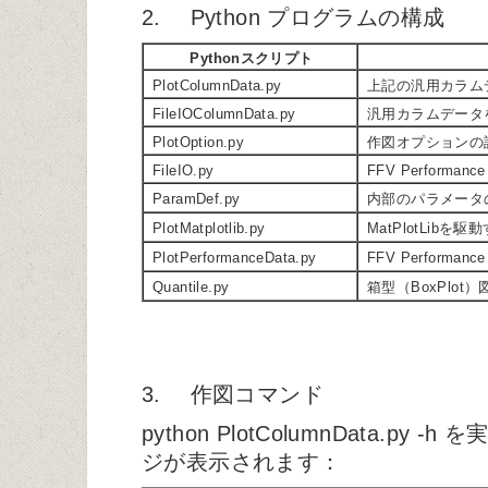
2. Python プログラムの構成
Pythonスクリプト
PlotColumnData.py
上記の汎用カラム
FileIOColumnData.py
汎用カラムデータ
PlotOption.py
作図オプションの
FileIO.py
FFV Performan
ParamDef.py
内部のパラメータ
PlotMatplotlib.py
MatPlotLibを
PlotPerformanceData.py
FFV Performanc
Quantile.py
箱型（BoxPlo
3. 作図コマンド
python PlotColumnData.p
ジが表示されます：