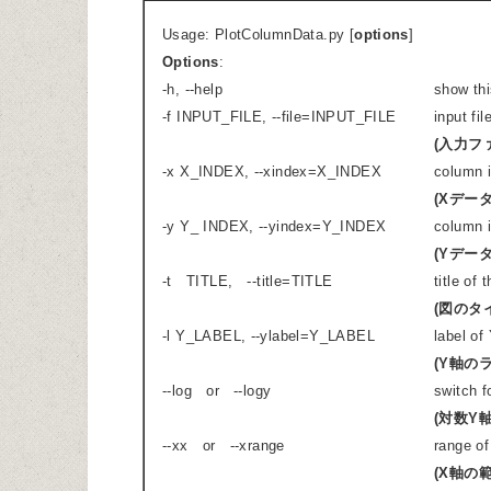
Usage: PlotColumnData.py [
options
]
Options
:
-h, --help
show th
-f INPUT_FILE, --file=INPUT_FILE
input fi
(入力フ
-x X_INDEX, --xindex=X_INDEX
column 
(Xデータ
-y Y_ INDEX, --yindex=Y_INDEX
column i
(Yデー
-t TITLE, --title=TITLE
title of 
(図のタ
-l Y_LABEL, --ylabel=Y_LABEL
label of
(Y軸の
--log or --logy
switch f
(対数Y
--xx or --xrange
range of
(X軸の