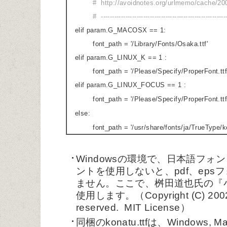
# http://avoidnotes.org/urlmemo/cache/2
# --------------------------------------------------------
elif param.G_MACOSX == 1:
font_path = '/Library/Fonts/Osaka.ttf'
elif param.G_LINUX_K == 1 :
font_path = '/Please/Specify/ProperFont.ttf
elif param.G_LINUX_FOCUS == 1 :
font_path = '/Please/Specify/ProperFont.ttf
else:
font_path = '/usr/share/fonts/ja/TrueType/koch
Windowsの環境で、日本語フォ
ントを使用しないと、pdf、ep
ません。ここで、桝田道也氏の『小夏』
使用します。（Copyright (C) 2002
reserved. MIT License）
同梱のkonatu.ttfは、Windows